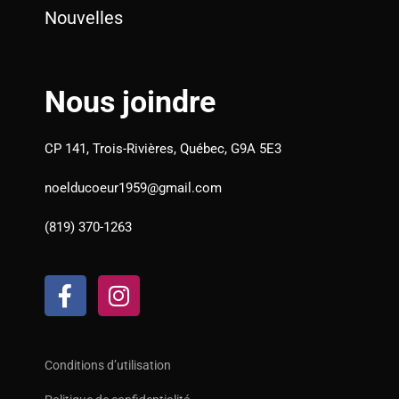
Nouvelles
Nous joindre
CP 141, Trois-Rivières, Québec, G9A 5E3
noelducoeur1959@gmail.com
(819) 370-1263
F
I
a
n
c
s
e
t
b
a
Conditions d’utilisation
o
g