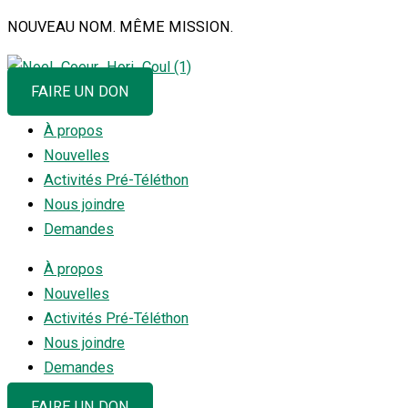
Aller
NOUVEAU NOM. MÊME MISSION.
au
contenu
FAIRE UN DON
À propos
Nouvelles
Activités Pré-Téléthon
Nous joindre
Demandes
À propos
Nouvelles
Activités Pré-Téléthon
Nous joindre
Demandes
FAIRE UN DON