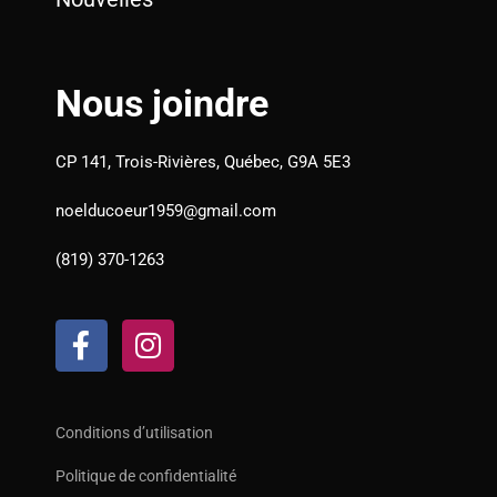
Nous joindre
CP 141, Trois-Rivières, Québec, G9A 5E3
noelducoeur1959@gmail.com
(819) 370-1263
F
I
a
n
c
s
e
t
b
a
Conditions d’utilisation
o
g
Politique de confidentialité
o
r